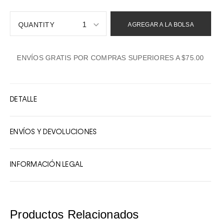
1
AGREGAR A LA BOLSA
1
ENVÍOS GRATIS POR COMPRAS SUPERIORES A $75.00
2
3
4
DETALLE
5
6
ENVÍOS Y DEVOLUCIONES
7
8
INFORMACIÓN LEGAL
9
10
Productos Relacionados