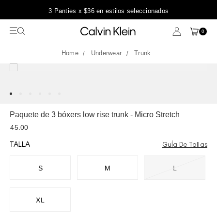
3 Panties x $36 en estilos seleccionados
0
Underwear
Trunk
Paquete de 3 bóxers low rise trunk - Micro Stretch
45.00
TALLA
GuÍa De Tallas
S
M
L
XL