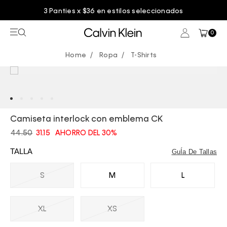
3 Panties x $36 en estilos seleccionados
0
Ropa
T-Shirts
Camiseta interlock con emblema CK
44.50
31.15
AHORRO DEL 30%
TALLA
GuÍa De Tallas
S
M
L
XL
XS