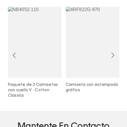
Paquete de 3 Camisetas
Camiseta con estampado
C
con cuello V - Cotton
gráfico
m
Classics
Mantente En Contacto