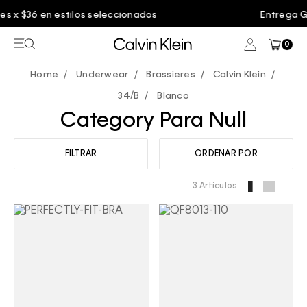
onados
Entrega GRATIS en compras mayores 
0
Underwear
Brassieres
Calvin Klein
34/B
Blanco
Category Para Null
FILTRAR
ORDENAR POR
3 Artículos