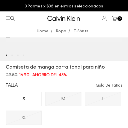
3 Panties x $36 en estilos seleccionados
0
Ropa
T-Shirts
Camiseta de manga corta tonal para niño
29.50
16.90
AHORRO DEL 43%
TALLA
GuÍa De Tallas
S
M
L
XL