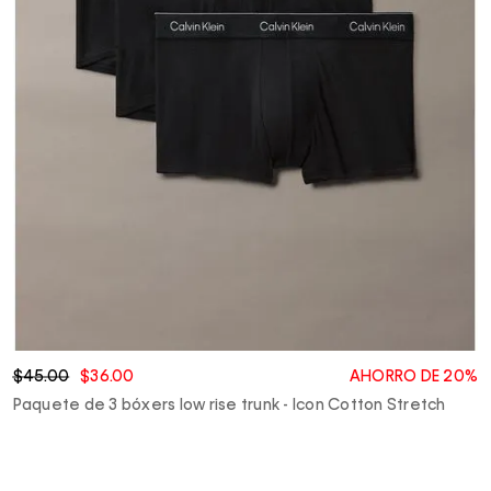
$45.00
$36.00
AHORRO DE 20%
Paquete de 3 bóxers low rise trunk - Icon Cotton Stretch