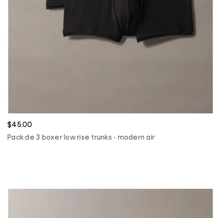
$45.00
Pack de 3 boxer low rise trunks - modern air