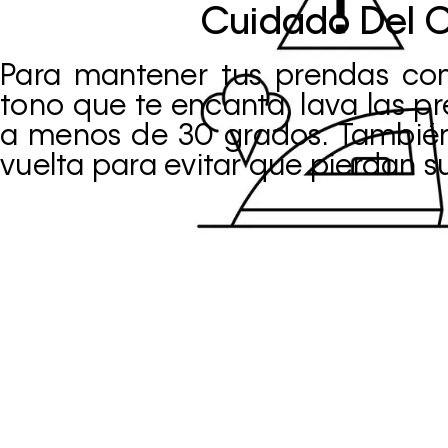
Cuidado Del C
Para mantener tus prendas co
tono que te encanta, lava las pr
a menos de 30 grados. También
vuelta para evitar que pierdan su