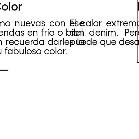
olor
mo nuevas con ese
El calor extre
endas en frío o bien
del denim. Per
 recuerda darles la
puede que desa
 fabuloso color.