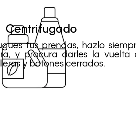
Centrifugado
ugues tus prendas, hazlo siemp
ra, y procura darles la vuelta
leras y botones cerrados.