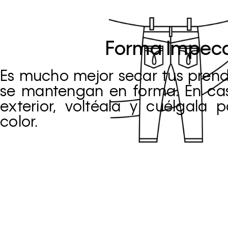
Forma Impec
Es mucho mejor secar tus prenda
se mantengan en forma. En cas
exterior, voltéala y cuélgala
color.