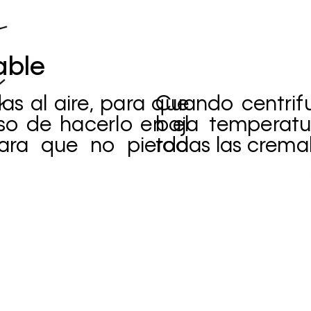
able
s al aire, para que
Cuando centrif
o de hacerlo en el
baja temperatu
 para que no pierda
todas las cremal