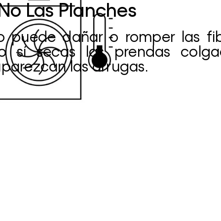
No Las Planches
mo puede dañar o romper las fi
o sí secas las prendas colga
parezcan las arrugas.