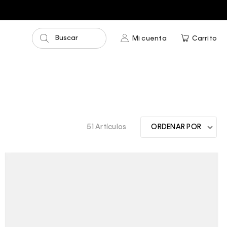
pras mayores a $75.00
Buscar
Mi cuenta
Carrito
51 Artículos
ORDENAR POR