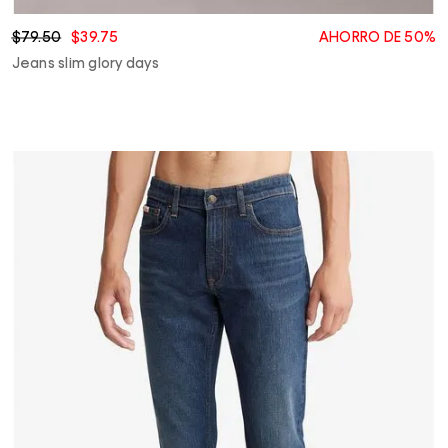
$79.50
$39.75
AHORRO DE 50%
Jeans slim glory days