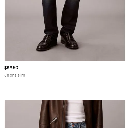
$89.50
Jeans slim