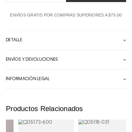
1
ENVÍOS GRATIS POR COMPRAS SUPERIORES A $75.00
2
3
4
DETALLE
5
6
ENVÍOS Y DEVOLUCIONES
7
8
INFORMACIÓN LEGAL
9
10
Productos Relacionados