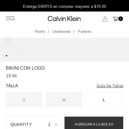
Entrega GRATIS en compras mayores a $75.00
0
Underwear
Panties
BIKINI CON LOGO
15.00
TALLA
GuÍa De Tallas
S
M
L
1
AGREGAR A LA BOLSA