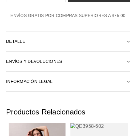
1
ENVÍOS GRATIS POR COMPRAS SUPERIORES A $75.00
2
3
4
DETALLE
5
6
ENVÍOS Y DEVOLUCIONES
7
8
INFORMACIÓN LEGAL
9
10
Productos Relacionados