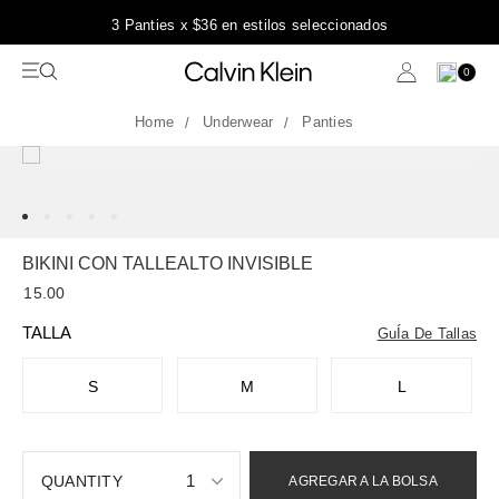
3 Panties x $36 en estilos seleccionados
0
Underwear
Panties
BIKINI CON TALLEALTO INVISIBLE
15.00
TALLA
GuÍa De Tallas
S
M
L
1
AGREGAR A LA BOLSA