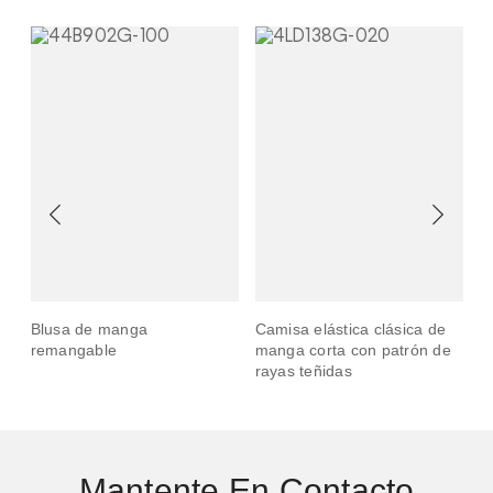
Blusa de manga
Camisa elástica clásica de
T
remangable
manga corta con patrón de
c
rayas teñidas
Mantente En Contacto