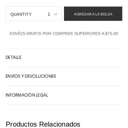
1
AGREGAR A LA BOLSA
1
ENVÍOS GRATIS POR COMPRAS SUPERIORES A $75.00
2
3
4
DETALLE
5
6
ENVÍOS Y DEVOLUCIONES
7
8
INFORMACIÓN LEGAL
9
10
Productos Relacionados