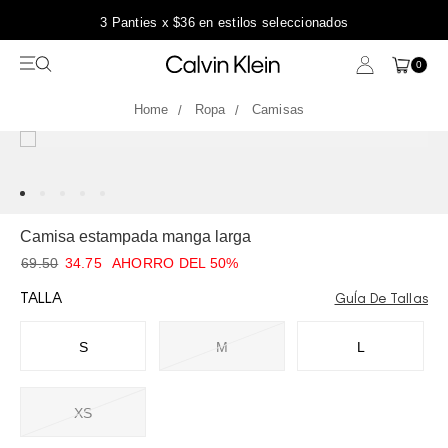
3 Panties x $36 en estilos seleccionados
0
Ropa
Camisas
Camisa estampada manga larga
69.50
34.75
AHORRO DEL 50%
TALLA
GuÍa De Tallas
S
M
L
XS