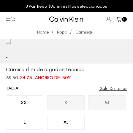
3 Panties x $36 en estilos seleccionados
0
Ropa
Camisas
Camisa slim de algodón técnico
69.50
34.75
AHORRO DEL 50%
TALLA
GuÍa De Tallas
XXL
S
M
L
XL