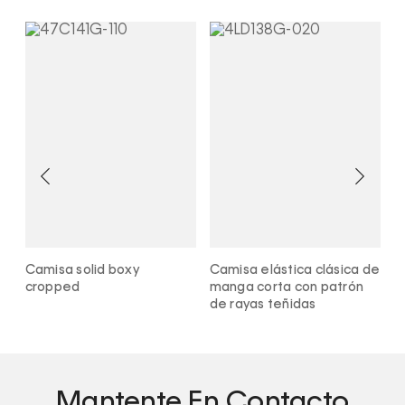
Camisa solid boxy
Camisa elástica clásica de
C
cropped
manga corta con patrón
r
de rayas teñidas
Mantente En Contacto