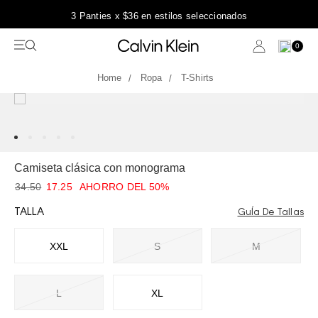
3 Panties x $36 en estilos seleccionados
0
Ropa
T-Shirts
Camiseta clásica con monograma
34.50
17.25
AHORRO DEL 50%
TALLA
GuÍa De Tallas
XXL
S
M
L
XL