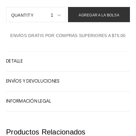
1
AGREGAR A LA BOLSA
1
ENVÍOS GRATIS POR COMPRAS SUPERIORES A $75.00
2
3
4
DETALLE
5
6
ENVÍOS Y DEVOLUCIONES
7
8
INFORMACIÓN LEGAL
9
10
Productos Relacionados