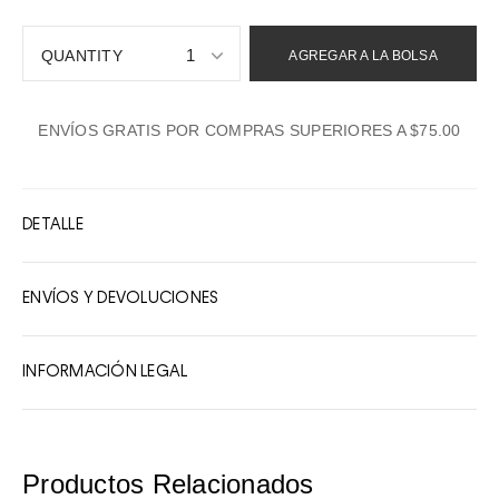
1
AGREGAR A LA BOLSA
1
ENVÍOS GRATIS POR COMPRAS SUPERIORES A $75.00
2
3
4
DETALLE
5
6
ENVÍOS Y DEVOLUCIONES
7
8
INFORMACIÓN LEGAL
9
10
Productos Relacionados