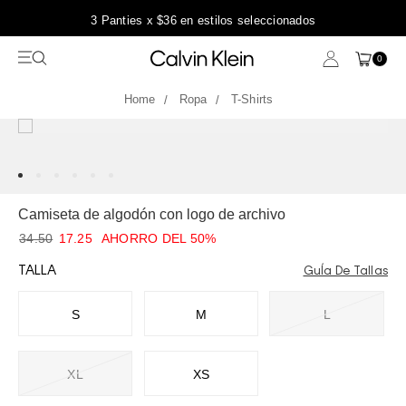
3 Panties x $36 en estilos seleccionados
0
Ropa
T-Shirts
Camiseta de algodón con logo de archivo
34.50
17.25
AHORRO DEL 50%
TALLA
GuÍa De Tallas
S
M
L
XL
XS