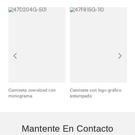
o
Camiseta oversized con
Camiseta con logo gráfico
C
monograma
estampado
l
Mantente En Contacto