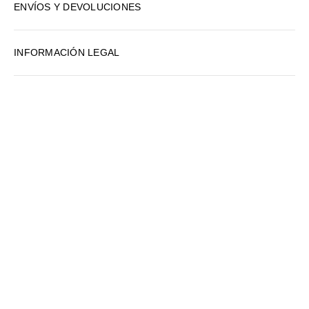
ENVÍOS Y DEVOLUCIONES
7
8
INFORMACIÓN LEGAL
9
10
Productos Relacionados