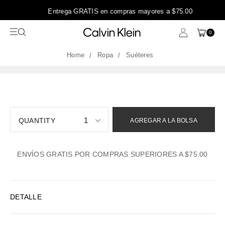
Entrega GRATIS en compras mayores a $75.00
0
Ropa
Suéteres
1
AGREGAR A LA BOLSA
1
ENVÍOS GRATIS POR COMPRAS SUPERIORES A $75.00
2
3
4
DETALLE
5
6