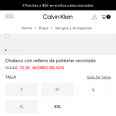
3 Panties x $36 en estilos seleccionados
0
Ropa
abrigos y chaquetas
Chaleco con relleno de poliéster reciclado
144.50
72.25
AHORRO DEL 50%
TALLA
GuÍa De Tallas
S
M
L
XL
XXL