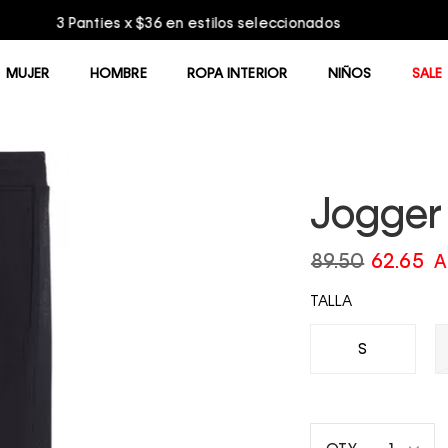
Entrega GRATIS en compras mayores a $75.00
MUJER
HOMBRE
ROPA INTERIOR
NIÑOS
SALE
Jogger 
89.50
62.65
A
TALLA
S