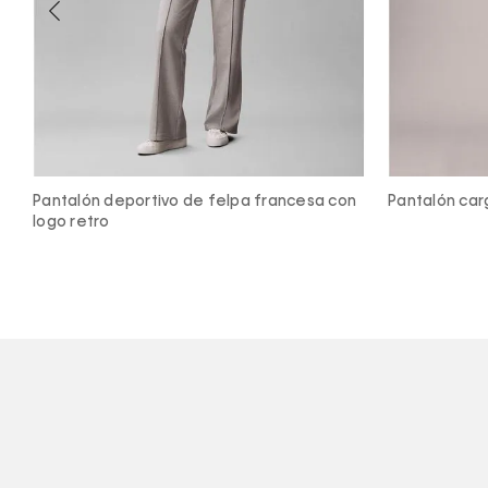
n
Pantalón cargo skinny de sarga elástica
Pantalón dep
logo retro