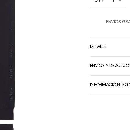
1
QTY
1
2
ENVÍOS GRA
3
4
5
DETALLE
6
7
ENVÍOS Y DEVOLUC
8
9
INFORMACIÓN LEG
10