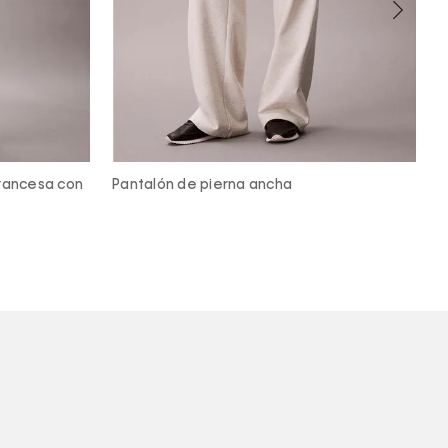
Pantalón casual de nailon
P