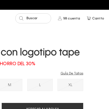
Buscar
Mi cuenta
Carrito
con logotipo tape
HORRO DEL 30%
GuÍa De Tallas
M
L
XL