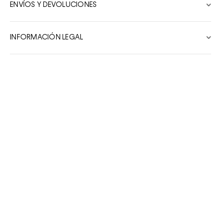
ENVÍOS Y DEVOLUCIONES
7
8
INFORMACIÓN LEGAL
9
10
Productos Relacionados