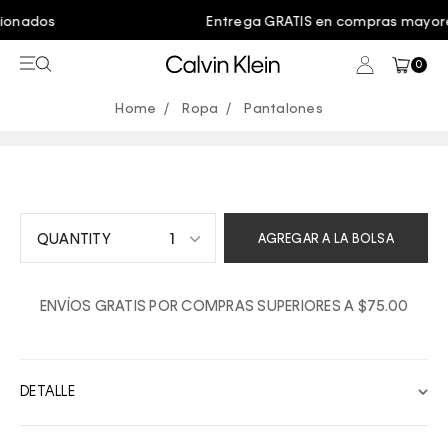
Entrega GRATIS en compras mayores a $75.00
0
Ropa
Pantalones
1
AGREGAR A LA BOLSA
1
ENVÍOS GRATIS POR COMPRAS SUPERIORES A $75.00
2
3
4
DETALLE
5
6