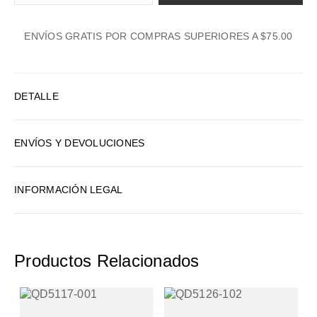
1
ENVÍOS GRATIS POR COMPRAS SUPERIORES A $75.00
2
3
4
DETALLE
5
6
ENVÍOS Y DEVOLUCIONES
7
8
INFORMACIÓN LEGAL
9
10
Productos Relacionados