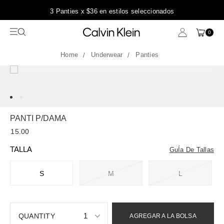
3 Panties x $36 en estilos seleccionados
0
Underwear
Panties
PANTI P/DAMA
15.00
TALLA
GuÍa De Tallas
S
M
L
1
AGREGAR A LA BOLSA