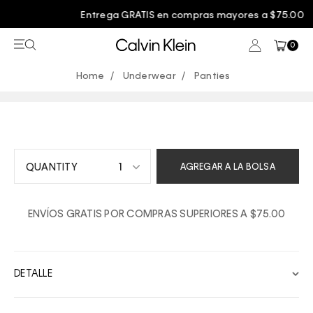
Entrega GRATIS en compras mayores a $75.00
0
Underwear
Panties
1
AGREGAR A LA BOLSA
1
ENVÍOS GRATIS POR COMPRAS SUPERIORES A $75.00
2
3
4
DETALLE
5
6