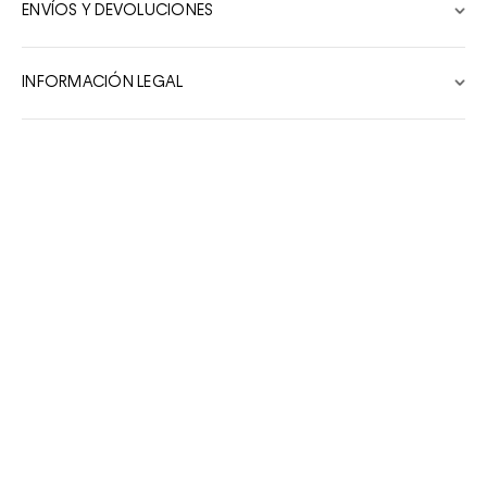
ENVÍOS Y DEVOLUCIONES
7
8
INFORMACIÓN LEGAL
9
10
Productos Relacionados