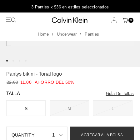
3 Panties x $36 en estilos seleccionados
En
0
Underwear
Panties
Pantys bikini - Tonal logo
22.00
11.00
AHORRO DEL 50%
TALLA
GuÍa De Tallas
S
M
L
1
AGREGAR A LA BOLSA