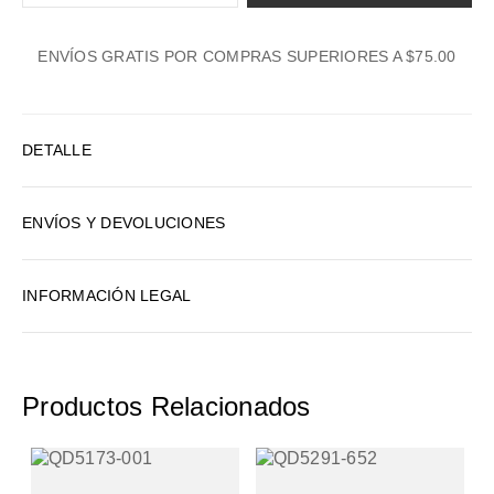
1
ENVÍOS GRATIS POR COMPRAS SUPERIORES A $75.00
2
3
4
DETALLE
5
6
ENVÍOS Y DEVOLUCIONES
7
8
INFORMACIÓN LEGAL
9
10
Productos Relacionados