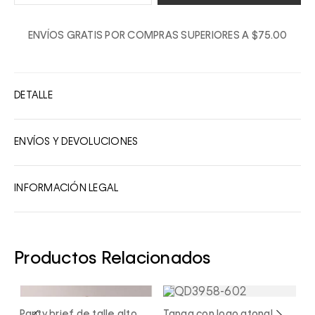
1
ENVÍOS GRATIS POR COMPRAS SUPERIORES A $75.00
2
3
4
DETALLE
5
6
ENVÍOS Y DEVOLUCIONES
7
8
INFORMACIÓN LEGAL
9
10
Productos Relacionados
al
Panty brief de talle alto
Tanga con logo atonal
P