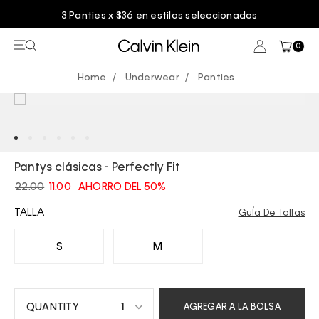
3 Panties x $36 en estilos seleccionados
0
Underwear
Panties
Pantys clásicas - Perfectly Fit
22.00
11.00
AHORRO DEL 50%
TALLA
GuÍa De Tallas
S
M
1
AGREGAR A LA BOLSA