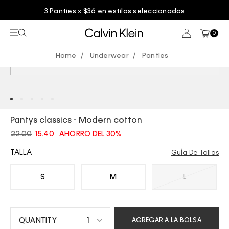
3 Panties x $36 en estilos seleccionados
0
Underwear
Panties
Pantys classics - Modern cotton
22.00
15.40
AHORRO DEL 30%
TALLA
GuÍa De Tallas
S
M
L
1
AGREGAR A LA BOLSA