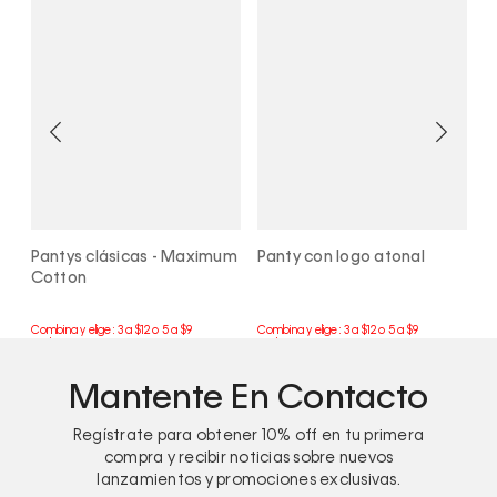
Pantys clásicas - Maximum
Panty con logo atonal
T
Cotton
C
Mantente En Contacto
Regístrate para obtener
10%
off en tu primera
compra y recibir noticias sobre nuevos
lanzamientos y promociones exclusivas.