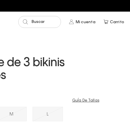
Entrega GRATIS en compras mayores a $75.00
Buscar
Mi cuenta
Carrito
 de 3 bikinis
es
GuÍa De Tallas
M
L