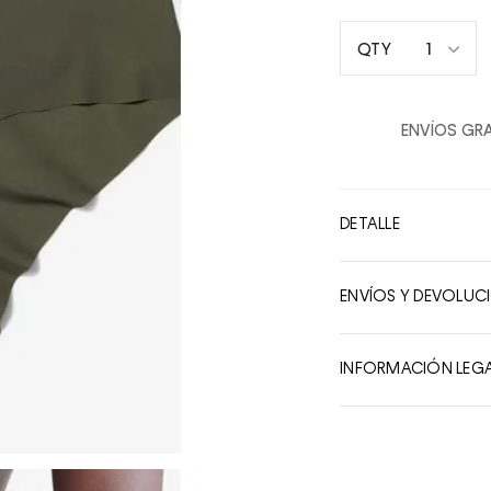
1
QTY
1
2
ENVÍOS GRA
3
4
5
DETALLE
6
7
ENVÍOS Y DEVOLUC
8
9
INFORMACIÓN LEG
10