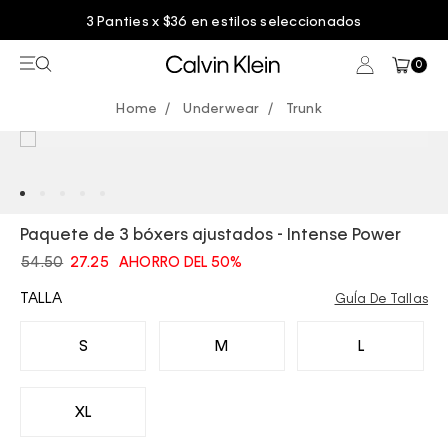
3 Panties x $36 en estilos seleccionados
0
Underwear
Trunk
Paquete de 3 bóxers ajustados - Intense Power
54.50
27.25
AHORRO DEL 50%
TALLA
GuÍa De Tallas
S
M
L
XL