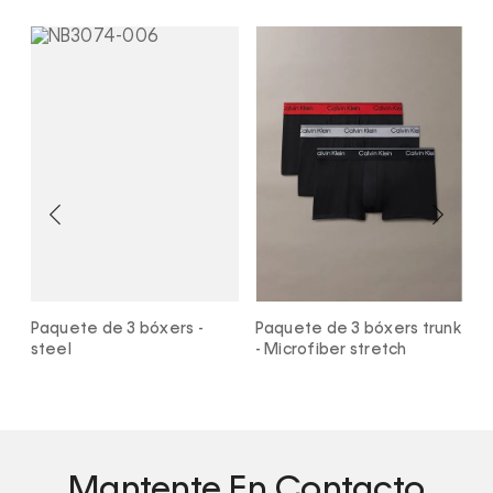
k
Paquete de 3 bóxers -
Paquete de 3 bóxers trunk
P
steel
- Microfiber stretch
a
S
Mantente En Contacto