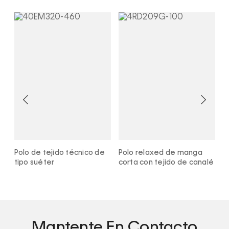
n
Polo de tejido técnico de
Polo relaxed de manga
P
tipo suéter
corta con tejido de canalé
m
Mantente En Contacto