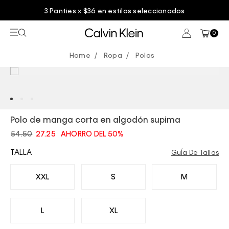
3 Panties x $36 en estilos seleccionados
0
Ropa
Polos
Polo de manga corta en algodón supima
54.50
27.25
AHORRO DEL 50%
TALLA
GuÍa De Tallas
XXL
S
M
L
XL