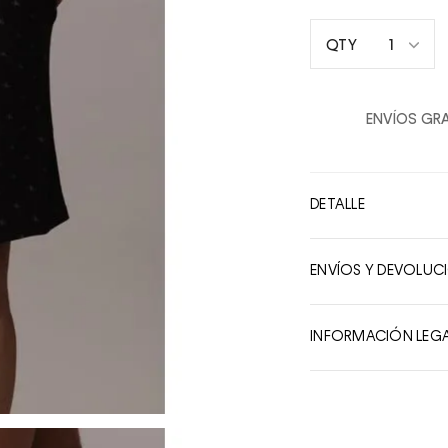
1
QTY
1
2
ENVÍOS GRA
3
4
5
DETALLE
6
7
ENVÍOS Y DEVOLUC
8
9
INFORMACIÓN LEG
10