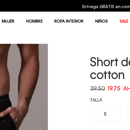
Entrega GRATIS en compras mayores a $75.00
MUJER
HOMBRE
ROPA INTERIOR
NIÑOS
SALE
Short d
cotton
39.50
19.75
AH
TALLA
S