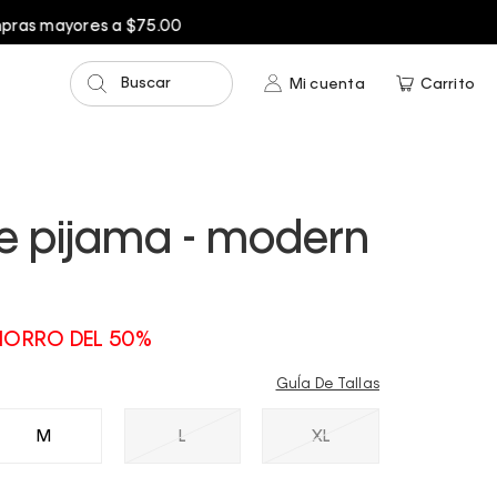
Buscar
Mi cuenta
Carrito
e pijama - modern
ORRO DEL 50%
GuÍa De Tallas
M
L
XL