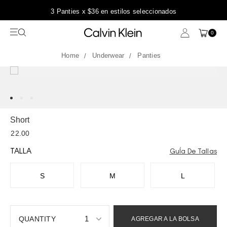
3 Panties x $36 en estilos seleccionados
0
Underwear
Panties
Short
22.00
TALLA
GuÍa De Tallas
S
M
L
1
AGREGAR A LA BOLSA