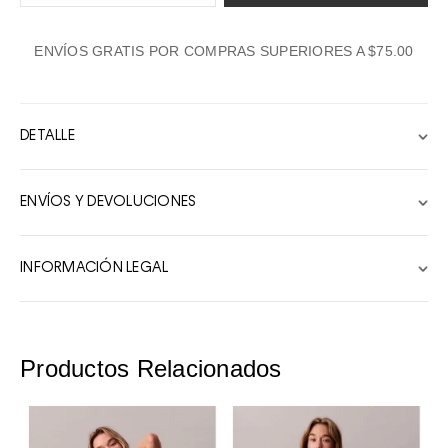
1
ENVÍOS GRATIS POR COMPRAS SUPERIORES A $75.00
2
3
4
DETALLE
5
6
ENVÍOS Y DEVOLUCIONES
7
8
INFORMACIÓN LEGAL
9
10
Productos Relacionados