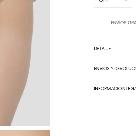
1
QTY
1
2
ENVÍOS GRA
3
4
5
DETALLE
6
7
ENVÍOS Y DEVOLUC
8
9
INFORMACIÓN LEG
10