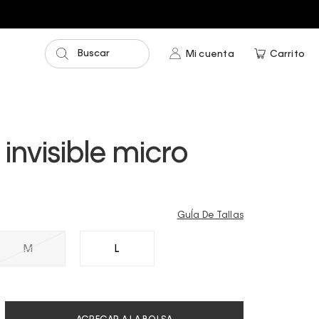
Buscar
Mi cuenta
Carrito
 invisible micro
GuÍa De Tallas
M
L