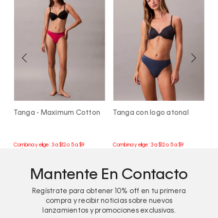
 - Maximum Cotton
Tanga con logo atonal
Pantys clásic
Cotton Mod
Mantente En Contacto
Regístrate para obtener
10%
off en tu primera
compra y recibir noticias sobre nuevos
lanzamientos y promociones exclusivas.