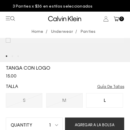
s
Entrega GRATIS en compras mayores a $7
0
Underwear
Panties
TANGA CON LOGO
15.00
TALLA
GuÍa De Tallas
S
M
L
1
AGREGAR A LA BOLSA