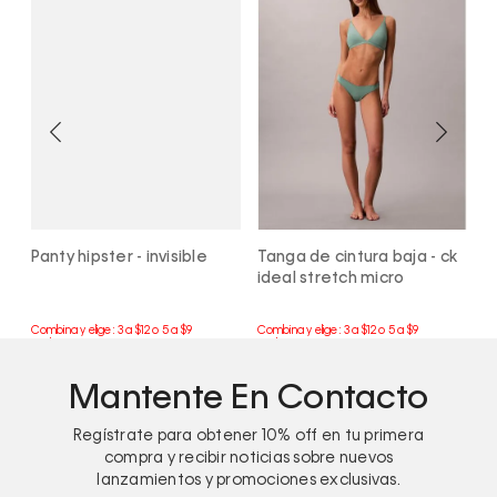
Panty hipster - invisible
Tanga de cintura baja - ck
T
ideal stretch micro
Mantente En Contacto
Regístrate para obtener
10%
off en tu primera
compra y recibir noticias sobre nuevos
lanzamientos y promociones exclusivas.