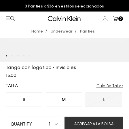
3 Panties x $36 en estilos seleccionados
0
Underwear
Panties
Tanga con logotipo - invisibles
15.00
TALLA
GuÍa De Tallas
S
M
L
1
AGREGAR A LA BOLSA