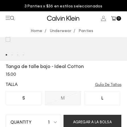
3 Panties x $36 en estilos seleccionados
0
Underwear
Panties
Tanga de talle bajo - Ideal Cotton
15.00
TALLA
GuÍa De Tallas
S
M
L
1
AGREGAR A LA BOLSA