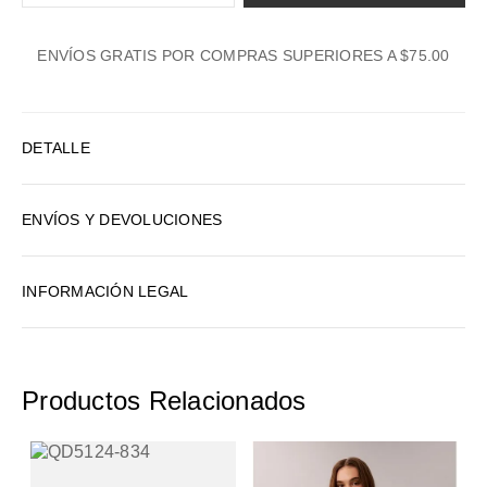
1
ENVÍOS GRATIS POR COMPRAS SUPERIORES A $75.00
2
3
4
DETALLE
5
6
ENVÍOS Y DEVOLUCIONES
7
8
INFORMACIÓN LEGAL
9
10
Productos Relacionados