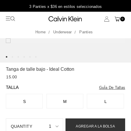
3 Panties x $36 en estilos seleccionados
0
Underwear
Panties
Tanga de talle bajo - Ideal Cotton
15.00
TALLA
GuÍa De Tallas
S
M
L
1
AGREGAR A LA BOLSA