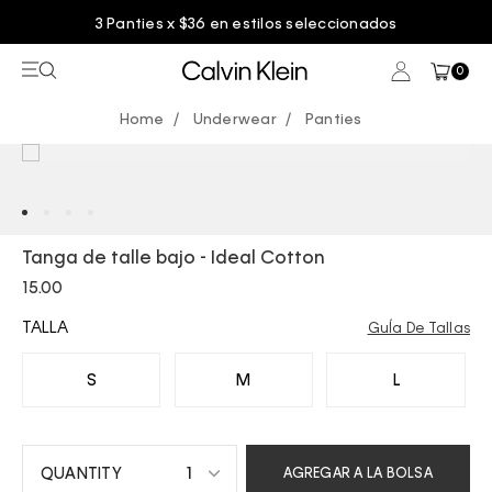
3 Panties x $36 en estilos seleccionados
0
Underwear
Panties
Tanga de talle bajo - Ideal Cotton
15.00
TALLA
GuÍa De Tallas
S
M
L
1
AGREGAR A LA BOLSA