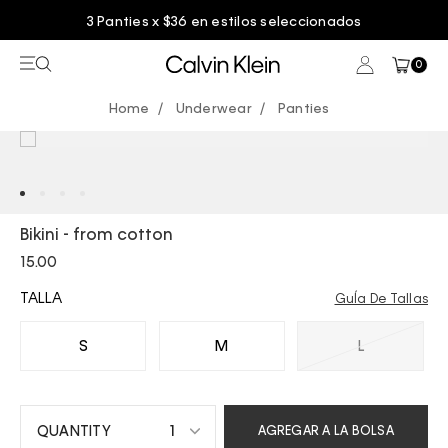
3 Panties x $36 en estilos seleccionados
0
Underwear
Panties
Bikini - from cotton
15.00
TALLA
GuÍa De Tallas
S
M
L
1
AGREGAR A LA BOLSA