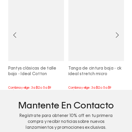
Pantys clásicas de talle
Tanga de cintura baja - ck
T
bajo - Ideal Cotton
ideal stretch micro
C
Mantente En Contacto
Regístrate para obtener
10%
off en tu primera
compra y recibir noticias sobre nuevos
lanzamientos y promociones exclusivas.