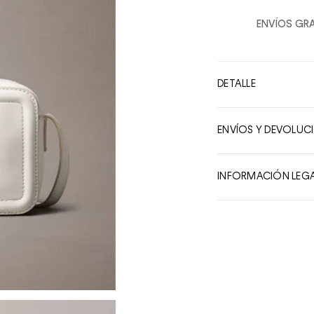
2
ENVÍOS GRA
3
4
5
DETALLE
6
7
ENVÍOS Y DEVOLUC
8
9
INFORMACIÓN LEG
10