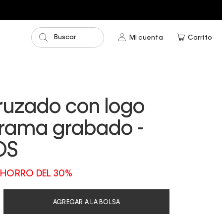
$75.00
Buscar
Mi cuenta
Carrito
ruzado con logo
ama grabado -
OS
HORRO DEL 30%
AGREGAR A LA BOLSA