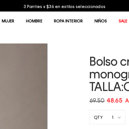
Entrega GRATIS en compras mayores a 
MUJER
HOMBRE
ROPA INTERIOR
NIÑOS
SALE
Bolso c
monogr
TALLA:
69.50
48.65
A
1
QTY
1