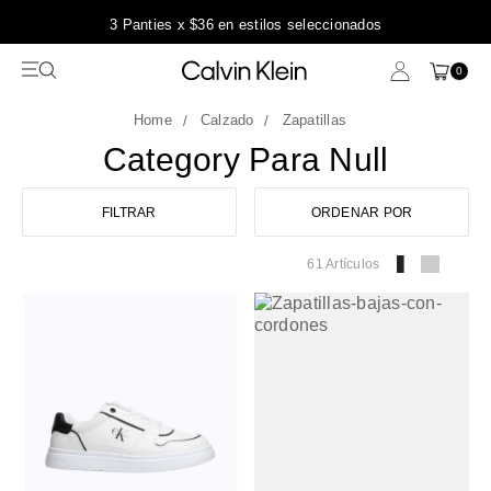
3 Panties x $36 en estilos seleccionados
0
Calzado
Zapatillas
Category Para Null
FILTRAR
ORDENAR POR
61 Artículos