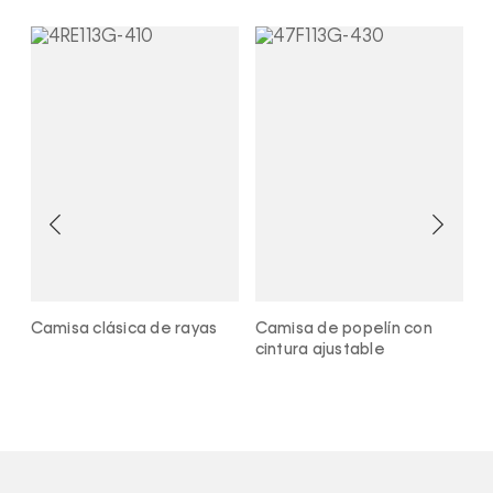
Camisa clásica de rayas
Camisa de popelín con
C
cintura ajustable
a