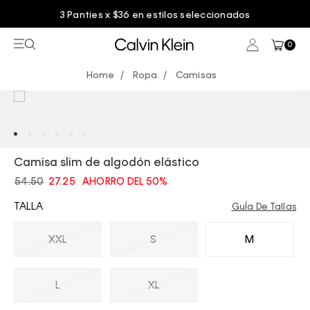
3 Panties x $36 en estilos seleccionados
0
Ropa
Camisas
Camisa slim de algodón elástico
54.50
27.25
AHORRO DEL 50%
TALLA
GuÍa De Tallas
XXL
S
M
L
XL