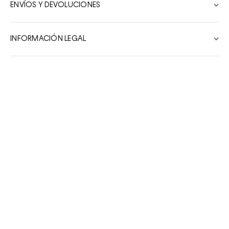
ENVÍOS Y DEVOLUCIONES
7
8
INFORMACIÓN LEGAL
9
10
Productos Relacionados