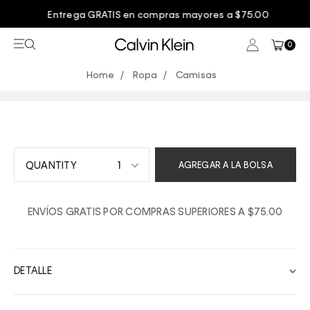
Entrega GRATIS en compras mayores a $75.00
0
Ropa
Camisas
1
AGREGAR A LA BOLSA
1
ENVÍOS GRATIS POR COMPRAS SUPERIORES A $75.00
2
3
4
DETALLE
5
6