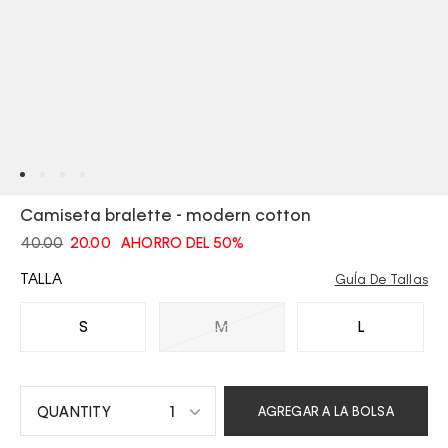
Camiseta bralette - modern cotton
40.00
20.00
AHORRO DEL 50%
TALLA
GuÍa De Tallas
S
M
L
1
AGREGAR A LA BOLSA