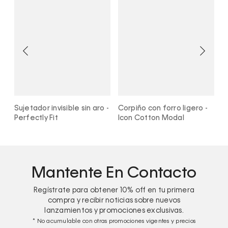
n
Sujetador invisible sin aro -
Corpiño con forro ligero -
S
Perfectly Fit
Icon Cotton Modal
P
Mantente En Contacto
Regístrate para obtener
10%
off en tu primera
compra y recibir noticias sobre nuevos
lanzamientos y promociones exclusivas.
* No acumulable con otras promociones vigentes y precios