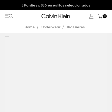
3 Panties x $36 en estilos seleccionados
0
Underwear
Brassieres