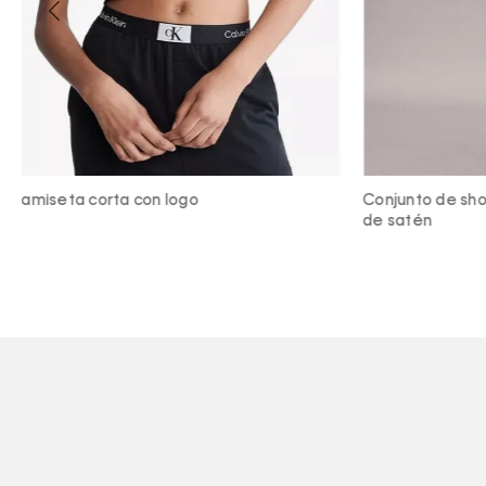
Conjunto de shorts de pijama y camisola
Camiseta co
de satén