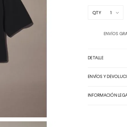
1
QTY
1
2
ENVÍOS GRA
3
4
5
DETALLE
6
7
ENVÍOS Y DEVOLUC
8
9
INFORMACIÓN LEG
10