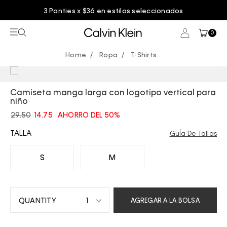
3 Panties x $36 en estilos seleccionados
0
Ropa
T-Shirts
Camiseta manga larga con logotipo vertical para
niño
29.50
14.75
AHORRO DEL 50%
TALLA
GuÍa De Tallas
S
M
1
AGREGAR A LA BOLSA
1