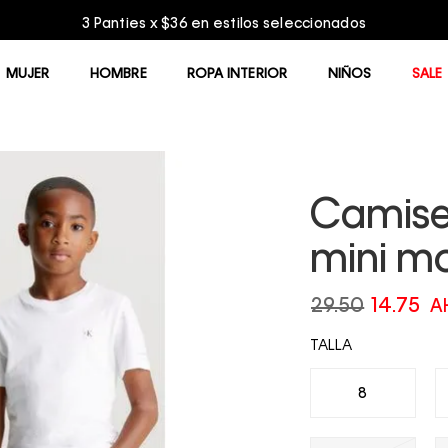
ies x $36 en estilos seleccionados
MUJER
HOMBRE
ROPA INTERIOR
NIÑOS
SALE
Camise
mini m
29.50
14.75
A
TALLA
8