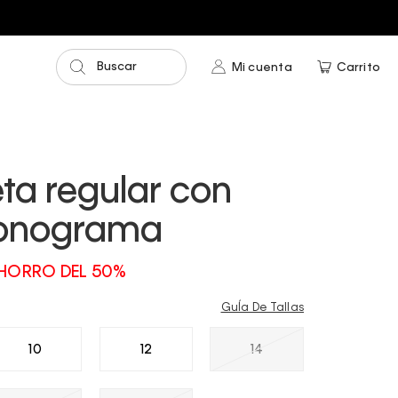
Buscar
Mi cuenta
Carrito
ta regular con
onograma
HORRO DEL 50%
GuÍa De Tallas
10
12
14