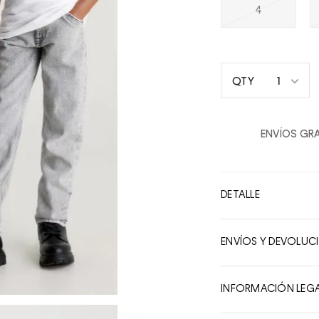
4
1
QTY
1
2
ENVÍOS GRA
3
4
5
DETALLE
6
7
ENVÍOS Y DEVOLUC
8
9
INFORMACIÓN LEG
10