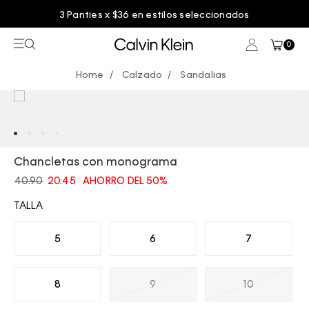
3 Panties x $36 en estilos seleccionados
0
Calzado
Sandalias
Chancletas con monograma
40.90
20.45
AHORRO DEL 50%
TALLA
5
6
7
8
9
10