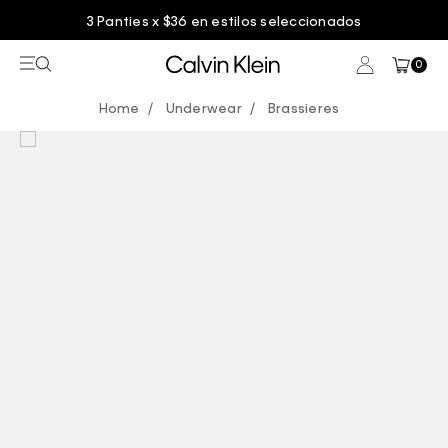
3 Panties x $36 en estilos seleccionados
0
Underwear
Brassieres