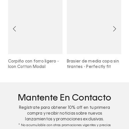
Corpiño con forro ligero -
Brasier de media copa sin
C
Icon Cotton Modal
tirantes - Perfectly fit
C
Mantente En Contacto
Regístrate para obtener
10%
off en tu primera
compra y recibir noticias sobre nuevos
lanzamientos y promociones exclusivas.
* No acumulable con otras promociones vigentes y precios