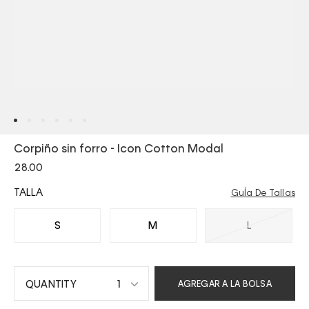
Corpiño sin forro - Icon Cotton Modal
28.00
TALLA
GuÍa De Tallas
S
M
L
1
AGREGAR A LA BOLSA