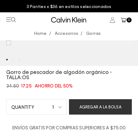
3 Panties x $36 en estilos seleccionados
0
Accesorios
Gorras
Gorro de pescador de algodón orgánico -
TALLA:OS
34.50
17.25
AHORRO DEL 50%
1
AGREGAR A LA BOLSA
1
ENVÍOS GRATIS POR COMPRAS SUPERIORES A $75.00
2