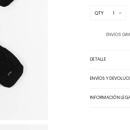
1
QTY
1
2
ENVÍOS GRA
3
4
5
DETALLE
6
7
ENVÍOS Y DEVOLUC
8
9
INFORMACIÓN LEG
10