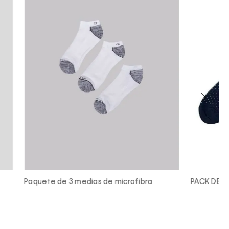
fibra
PACK DE 4 CALCETINES LARGOS
P