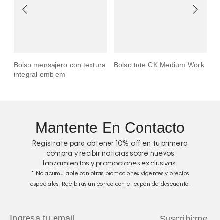
o mensajero con textura
Bolso tote CK Medium Work
Bolso tot
gral emblem
grabado
Mantente En Contacto
Regístrate para obtener
10%
off en tu primera
compra y recibir noticias sobre nuevos
lanzamientos y promociones exclusivas.
* No acumulable con otras promociones vigentes y precios
especiales. Recibirás un correo con el cupón de descuento.