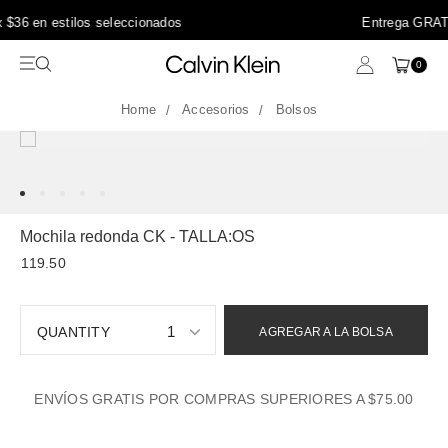
Entrega GRATIS en compras mayores a $75.00
0
Accesorios
Bolsos
Mochila redonda CK - TALLA:OS
119.50
1
AGREGAR A LA BOLSA
1
ENVÍOS GRATIS POR COMPRAS SUPERIORES A $75.00
2
3