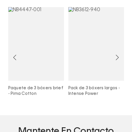
f
Paquete de 3 bóxers brief
Pack de 3 bóxers largos -
P
- Pima Cotton
Intense Power
m
Mantente En Contacto