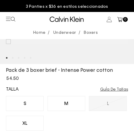
3 Panties x $36 en estilos seleccionados
0
Underwear
Boxers
Pack de 3 boxer brief - Intense Power cotton
54.50
TALLA
GuÍa De Tallas
S
M
L
XL