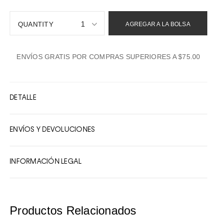
1
AGREGAR A LA BOLSA
1
ENVÍOS GRATIS POR COMPRAS SUPERIORES A $75.00
2
3
4
DETALLE
5
6
ENVÍOS Y DEVOLUCIONES
7
8
INFORMACIÓN LEGAL
9
10
Productos Relacionados