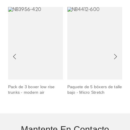
Pack de 3 boxer low rise
Paquete de 5 bóxers de talle
P
trunks - modern air
bajo - Micro Stretch
s
Mantente En Contacto