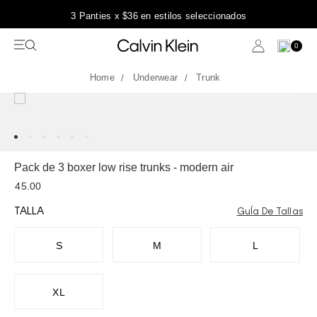
3 Panties x $36 en estilos seleccionados
0
Underwear
Trunk
Pack de 3 boxer low rise trunks - modern air
45.00
TALLA
GuÍa De Tallas
S
M
L
XL